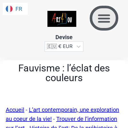
FR
FR
Devise
Fauvisme : l’éclat des
couleurs
Accueil
-
L’art contemporain, une exploration
au coeur de la vie!
-
Trouver de l’information
sur l’art
-
Histoire de l’art: De la préhistoire à